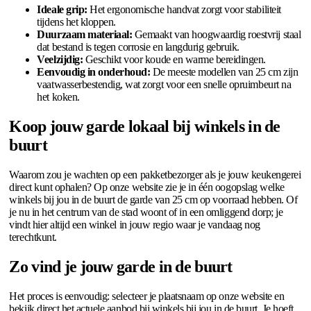
Ideale grip:
Het ergonomische handvat zorgt voor stabiliteit
tijdens het kloppen.
Duurzaam materiaal:
Gemaakt van hoogwaardig roestvrij staal
dat bestand is tegen corrosie en langdurig gebruik.
Veelzijdig:
Geschikt voor koude en warme bereidingen.
Eenvoudig in onderhoud:
De meeste modellen van 25 cm zijn
vaatwasserbestendig, wat zorgt voor een snelle opruimbeurt na
het koken.
Koop jouw garde lokaal bij winkels in de
buurt
Waarom zou je wachten op een pakketbezorger als je jouw keukengerei
direct kunt ophalen? Op onze website zie je in één oogopslag welke
winkels bij jou in de buurt de garde van 25 cm op voorraad hebben. Of
je nu in het centrum van de stad woont of in een omliggend dorp; je
vindt hier altijd een winkel in jouw regio waar je vandaag nog
terechtkunt.
Zo vind je jouw garde in de buurt
Het proces is eenvoudig: selecteer je plaatsnaam op onze website en
bekijk direct het actuele aanbod bij winkels bij jou in de buurt. Je hoeft