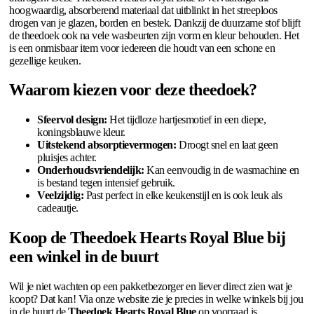
hoogwaardig, absorberend materiaal dat uitblinkt in het streeploos
drogen van je glazen, borden en bestek. Dankzij de duurzame stof blijft
de theedoek ook na vele wasbeurten zijn vorm en kleur behouden. Het
is een onmisbaar item voor iedereen die houdt van een schone en
gezellige keuken.
Waarom kiezen voor deze theedoek?
Sfeervol design:
Het tijdloze hartjesmotief in een diepe,
koningsblauwe kleur.
Uitstekend absorptievermogen:
Droogt snel en laat geen
pluisjes achter.
Onderhoudsvriendelijk:
Kan eenvoudig in de wasmachine en
is bestand tegen intensief gebruik.
Veelzijdig:
Past perfect in elke keukenstijl en is ook leuk als
cadeautje.
Koop de Theedoek Hearts Royal Blue bij
een winkel in de buurt
Wil je niet wachten op een pakketbezorger en liever direct zien wat je
koopt? Dat kan! Via onze website zie je precies in welke winkels bij jou
in de buurt de
Theedoek Hearts Royal Blue
op voorraad is.