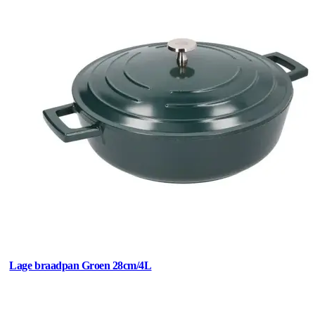
Lage braadpan Groen 28cm/4L