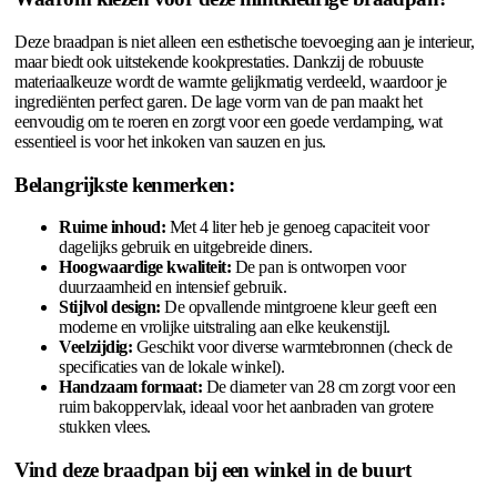
Deze braadpan is niet alleen een esthetische toevoeging aan je interieur,
maar biedt ook uitstekende kookprestaties. Dankzij de robuuste
materiaalkeuze wordt de warmte gelijkmatig verdeeld, waardoor je
ingrediënten perfect garen. De lage vorm van de pan maakt het
eenvoudig om te roeren en zorgt voor een goede verdamping, wat
essentieel is voor het inkoken van sauzen en jus.
Belangrijkste kenmerken:
Ruime inhoud:
Met 4 liter heb je genoeg capaciteit voor
dagelijks gebruik en uitgebreide diners.
Hoogwaardige kwaliteit:
De pan is ontworpen voor
duurzaamheid en intensief gebruik.
Stijlvol design:
De opvallende mintgroene kleur geeft een
moderne en vrolijke uitstraling aan elke keukenstijl.
Veelzijdig:
Geschikt voor diverse warmtebronnen (check de
specificaties van de lokale winkel).
Handzaam formaat:
De diameter van 28 cm zorgt voor een
ruim bakoppervlak, ideaal voor het aanbraden van grotere
stukken vlees.
Vind deze braadpan bij een winkel in de buurt