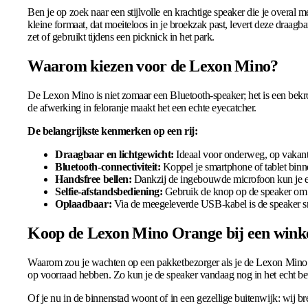
Ben je op zoek naar een stijlvolle en krachtige speaker die je overal
kleine formaat, dat moeiteloos in je broekzak past, levert deze draagba
zet of gebruikt tijdens een picknick in het park.
Waarom kiezen voor de Lexon Mino?
De Lexon Mino is niet zomaar een Bluetooth-speaker; het is een bek
de afwerking in feloranje maakt het een echte eyecatcher.
De belangrijkste kenmerken op een rij:
Draagbaar en lichtgewicht:
Ideaal voor onderweg, op vakanti
Bluetooth-connectiviteit:
Koppel je smartphone of tablet bin
Handsfree bellen:
Dankzij de ingebouwde microfoon kun je ee
Selfie-afstandsbediening:
Gebruik de knop op de speaker om o
Oplaadbaar:
Via de meegeleverde USB-kabel is de speaker sne
Koop de Lexon Mino Orange bij een winkel
Waarom zou je wachten op een pakketbezorger als je de Lexon Mino d
op voorraad hebben. Zo kun je de speaker vandaag nog in het echt 
Of je nu in de binnenstad woont of in een gezellige buitenwijk: wij b