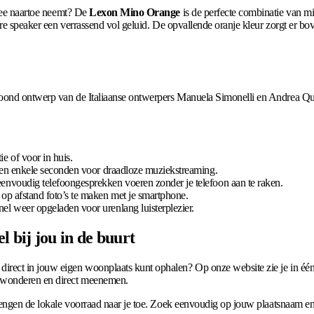
 mee naartoe neemt? De
Lexon Mino Orange
is de perfecte combinatie van m
re speaker een verrassend vol geluid. De opvallende oranje kleur zorgt er bove
roond ontwerp van de Italiaanse ontwerpers Manuela Simonelli en Andrea Q
e of voor in huis.
nen enkele seconden voor draadloze muziekstreaming.
nvoudig telefoongesprekken voeren zonder je telefoon aan te raken.
p afstand foto’s te maken met je smartphone.
l weer opgeladen voor urenlang luisterplezier.
 bij jou in de buurt
irect in jouw eigen woonplaats kunt ophalen? Op onze website zie je in éé
bewonderen en direct meenemen.
rengen de lokale voorraad naar je toe. Zoek eenvoudig op jouw plaatsnaam en 