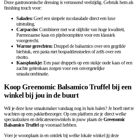
Deze gastronomische dressing is verrassend veelzijdig. Gebruik hem als
finishing touch voor:
Salades:
Geef een simpele rucolasalade direct een luxe
uitstraling.
Carpaccio:
Combineer met wat olijfolie van hoge kwaliteit,
Parmezaanse kaas en pijnboompitten voor een klassiek
voorgerecht.
Warme gerechten:
Druppel de balsamico over een gegrilde
biefstuk, een pasta met bospaddenstoelen of zelfs over een
risotto.
Kaasplankje:
Een paar druppels op een stukje oude kaas of een
zachte geitenkaas zorgen voor een onvergetelijke
smaakcombinatie.
Koop Greenomic Balsamico Truffel bij een
winkel bij jou in de buurt
Wil je deze luxe smaakmaker vandaag nog in huis halen? Je hoeft niet te
wachten op een pakketbezorger. Op ons platform zie je direct welke
speciaalzaken en delicatessenwinkels in jouw plaats de
Greenomic
Balsamico Truffel
op voorraad hebben.
Voer je woonplaats in en ontdek bij welke lokale winkel jij deze