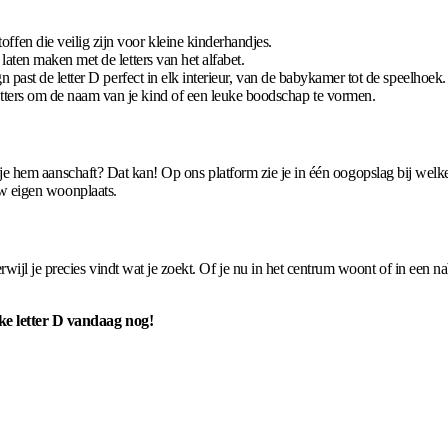
fen die veilig zijn voor kleine kinderhandjes.
laten maken met de letters van het alfabet.
 past de letter D perfect in elk interieur, van de babykamer tot de speelhoek.
tters om de naam van je kind of een leuke boodschap te vormen.
dat je hem aanschaft? Dat kan! Op ons platform zie je in één oogopslag bij welk
ouw eigen woonplaats.
wijl je precies vindt wat je zoekt. Of je nu in het centrum woont of in een n
jke letter D vandaag nog!