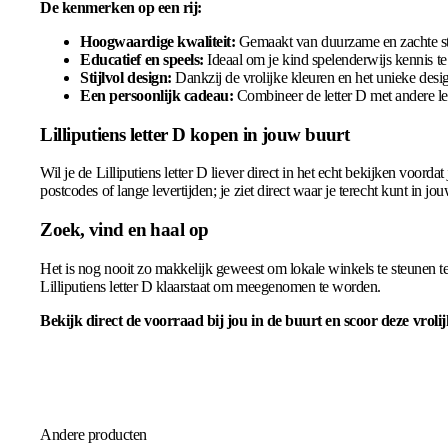
De kenmerken op een rij:
Hoogwaardige kwaliteit:
Gemaakt van duurzame en zachte stof
Educatief en speels:
Ideaal om je kind spelenderwijs kennis te 
Stijlvol design:
Dankzij de vrolijke kleuren en het unieke design
Een persoonlijk cadeau:
Combineer de letter D met andere le
Lilliputiens letter D kopen in jouw buurt
Wil je de Lilliputiens letter D liever direct in het echt bekijken voor
postcodes of lange levertijden; je ziet direct waar je terecht kunt in j
Zoek, vind en haal op
Het is nog nooit zo makkelijk geweest om lokale winkels te steunen ter
Lilliputiens letter D klaarstaat om meegenomen te worden.
Bekijk direct de voorraad bij jou in de buurt en scoor deze vroli
Andere producten