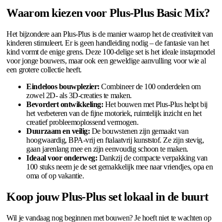
Waarom kiezen voor Plus-Plus Basic Mix?
Het bijzondere aan Plus-Plus is de manier waarop het de creativiteit van
kinderen stimuleert. Er is geen handleiding nodig – de fantasie van het
kind vormt de enige grens. Deze 100-delige set is het ideale instapmodel
voor jonge bouwers, maar ook een geweldige aanvulling voor wie al
een grotere collectie heeft.
Eindeloos bouwplezier:
Combineer de 100 onderdelen om
zowel 2D- als 3D-creaties te maken.
Bevordert ontwikkeling:
Het bouwen met Plus-Plus helpt bij
het verbeteren van de fijne motoriek, ruimtelijk inzicht en het
creatief probleemoplossend vermogen.
Duurzaam en veilig:
De bouwstenen zijn gemaakt van
hoogwaardig, BPA-vrij en ftalaatvrij kunststof. Ze zijn stevig,
gaan jarenlang mee en zijn eenvoudig schoon te maken.
Ideaal voor onderweg:
Dankzij de compacte verpakking van
100 stuks neem je de set gemakkelijk mee naar vriendjes, opa en
oma of op vakantie.
Koop jouw Plus-Plus set lokaal in de buurt
Wil je vandaag nog beginnen met bouwen? Je hoeft niet te wachten op