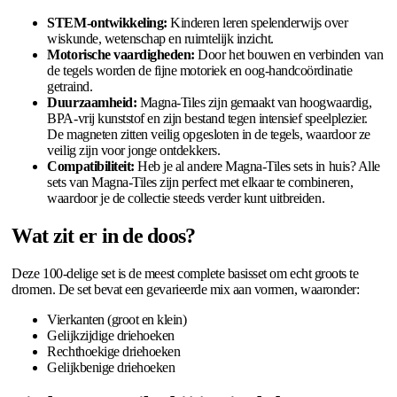
STEM-ontwikkeling:
Kinderen leren spelenderwijs over
wiskunde, wetenschap en ruimtelijk inzicht.
Motorische vaardigheden:
Door het bouwen en verbinden van
de tegels worden de fijne motoriek en oog-handcoördinatie
getraind.
Duurzaamheid:
Magna-Tiles zijn gemaakt van hoogwaardig,
BPA-vrij kunststof en zijn bestand tegen intensief speelplezier.
De magneten zitten veilig opgesloten in de tegels, waardoor ze
veilig zijn voor jonge ontdekkers.
Compatibiliteit:
Heb je al andere Magna-Tiles sets in huis? Alle
sets van Magna-Tiles zijn perfect met elkaar te combineren,
waardoor je de collectie steeds verder kunt uitbreiden.
Wat zit er in de doos?
Deze 100-delige set is de meest complete basisset om echt groots te
dromen. De set bevat een gevarieerde mix aan vormen, waaronder:
Vierkanten (groot en klein)
Gelijkzijdige driehoeken
Rechthoekige driehoeken
Gelijkbenige driehoeken