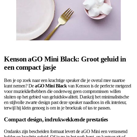
Kenson aGO Mini Black: Groot geluid in
een compact jasje
Ben je op zoek naar een krachtige speaker die je overal mee naartoe
kunt nemen? De
aGO Mini Black
van Kenson is de perfecte metgezel
voor muziekliefhebbers die onderweg geen compromissen willen
sluiten op het gebied van geluidskwaliteit. Dankzij het minimalistische
en stijlvolle zwarte design past deze speaker naadloos in elk interieur,
terwijl hij klein genoeg is om in je broekzak of tas te passen.
Compact design, indrukwekkende prestaties
Ondanks zijn bescheiden formaat levert de aGO Mini een verrassend
helder en krachtig geluid. Of je nu in het park bent, op kantoor zit of