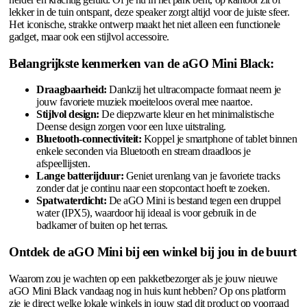
lekker in de tuin ontspant, deze speaker zorgt altijd voor de juiste sfeer.
Het iconische, strakke ontwerp maakt het niet alleen een functionele
gadget, maar ook een stijlvol accessoire.
Belangrijkste kenmerken van de aGO Mini Black:
Draagbaarheid:
Dankzij het ultracompacte formaat neem je
jouw favoriete muziek moeiteloos overal mee naartoe.
Stijlvol design:
De diepzwarte kleur en het minimalistische
Deense design zorgen voor een luxe uitstraling.
Bluetooth-connectiviteit:
Koppel je smartphone of tablet binnen
enkele seconden via Bluetooth en stream draadloos je
afspeellijsten.
Lange batterijduur:
Geniet urenlang van je favoriete tracks
zonder dat je continu naar een stopcontact hoeft te zoeken.
Spatwaterdicht:
De aGO Mini is bestand tegen een druppel
water (IPX5), waardoor hij ideaal is voor gebruik in de
badkamer of buiten op het terras.
Ontdek de aGO Mini bij een winkel bij jou in de buurt
Waarom zou je wachten op een pakketbezorger als je jouw nieuwe
aGO Mini Black vandaag nog in huis kunt hebben? Op ons platform
zie je direct welke lokale winkels in jouw stad dit product op voorraad