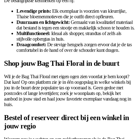
De belangrijkste kenmerken op een rij:
Levendige prints:
Elk exemplaar is voorzien van kleurrijke,
Thaise bloemenmotieven die je outfit direct opfleuren.
Duurzaam en lichtgewicht:
Gemaakt van kwalitatief materiaal
dat bestand is tegen een stootje en makkelijk schoon te houden is.
Multifunctioneel:
Ideaal als shopper, strandtas of zelfs als
stijlvolle opbergtas in huis.
Draagcomfort:
De stevige hengsels zorgen ervoor dat je de tas
comfortabel in de hand of over de schouder kunt dragen.
Shop jouw Bag Thai Floral in de buurt
Wil je de Bag Thai Floral met eigen ogen zien voordat je hem koopt?
Dat kan! Op ons platform zie je in één oogopslag in welke winkels bij
jou in de buurt deze populaire tas op voorraad is. Geen gedoe met
postcodes of lange levertijden; zoek je woonplaats op, bekijk het
aanbod in jouw stad en haal jouw favoriete exemplaar vandaag nog in
huis.
Bestel of reserveer direct bij een winkel in
jouw regio