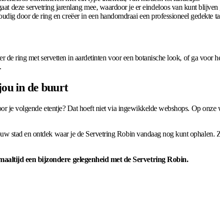
at deze servetring jarenlang mee, waardoor je er eindeloos van kunt blijven 
voudig door de ring en creëer in een handomdraai een professioneel gedekte ta
 de ring met servetten in aardetinten voor een botanische look, of ga voor held
.
jou in de buurt
or je volgende etentje? Dat hoeft niet via ingewikkelde webshops. Op onze we
uw stad en ontdek waar je de Servetring Robin vandaag nog kunt ophalen. Zo 
aaltijd een bijzondere gelegenheid met de Servetring Robin.