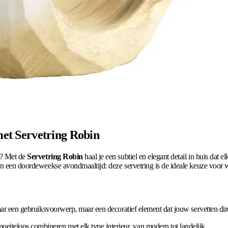
 met Servetring Robin
el? Met de
Servetring Robin
haal je een subtiel en elegant detail in huis dat el
n een doordeweekse avondmaaltijd: deze servetring is de ideale keuze voor wie
maar een gebruiksvoorwerp, maar een decoratief element dat jouw servetten dir
oeiteloos combineren met elk type interieur, van modern tot landelijk.