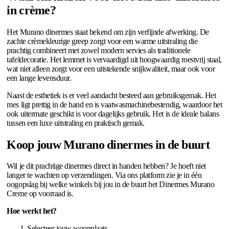
in crème?
Het Murano dinermes staat bekend om zijn verfijnde afwerking. De
zachte crèmekleurige greep zorgt voor een warme uitstraling die
prachtig combineert met zowel modern servies als traditionele
tafeldecoratie. Het lemmet is vervaardigd uit hoogwaardig roestvrij staal,
wat niet alleen zorgt voor een uitstekende snijkwaliteit, maar ook voor
een lange levensduur.
Naast de esthetiek is er veel aandacht besteed aan gebruiksgemak. Het
mes ligt prettig in de hand en is vaatwasmachinebestendig, waardoor het
ook uitermate geschikt is voor dagelijks gebruik. Het is de ideale balans
tussen een luxe uitstraling en praktisch gemak.
Koop jouw Murano dinermes in de buurt
Wil je dit prachtige dinermes direct in handen hebben? Je hoeft niet
langer te wachten op verzendingen. Via ons platform zie je in één
oogopslag bij welke winkels bij jou in de buurt het Dinermes Murano
Creme op voorraad is.
Hoe werkt het?
Selecteer jouw woonplaats.