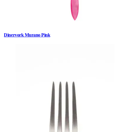
Dinervork Murano Pink