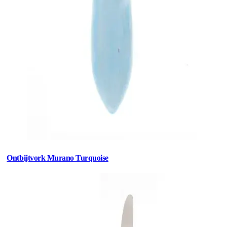
Ontbijtvork Murano Turquoise