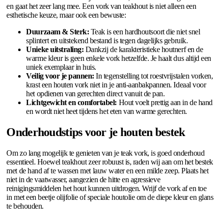
en gaat het zeer lang mee. Een vork van teakhout is niet alleen een
esthetische keuze, maar ook een bewuste:
Duurzaam & Sterk:
Teak is een hardhoutsoort die niet snel
splintert en uitstekend bestand is tegen dagelijks gebruik.
Unieke uitstraling:
Dankzij de karakteristieke houtnerf en de
warme kleur is geen enkele vork hetzelfde. Je haalt dus altijd een
uniek exemplaar in huis.
Veilig voor je pannen:
In tegenstelling tot roestvrijstalen vorken,
krast een houten vork niet in je anti-aanbakpannen. Ideaal voor
het opdienen van gerechten direct vanuit de pan.
Lichtgewicht en comfortabel:
Hout voelt prettig aan in de hand
en wordt niet heet tijdens het eten van warme gerechten.
Onderhoudstips voor je houten bestek
Om zo lang mogelijk te genieten van je teak vork, is goed onderhoud
essentieel. Hoewel teakhout zeer robuust is, raden wij aan om het bestek
met de hand af te wassen met lauw water en een milde zeep. Plaats het
niet in de vaatwasser, aangezien de hitte en agressieve
reinigingsmiddelen het hout kunnen uitdrogen. Wrijf de vork af en toe
in met een beetje olijfolie of speciale houtolie om de diepe kleur en glans
te behouden.